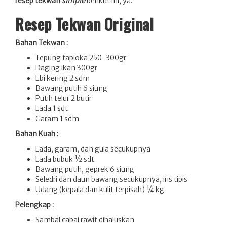
resep tekwan
simple
berikut ini, ya.
Resep Tekwan Original
Bahan Tekwan :
Tepung tapioka 250-300gr
Daging ikan 300gr
Ebi kering 2 sdm
Bawang putih 6 siung
Putih telur 2 butir
Lada 1 sdt
Garam 1 sdm
Bahan Kuah :
Lada, garam, dan gula secukupnya
Lada bubuk ½ sdt
Bawang putih, geprek 6 siung
Seledri dan daun bawang secukupnya, iris tipis
Udang (kepala dan kulit terpisah) ¼ kg
Pelengkap :
Sambal cabai rawit dihaluskan