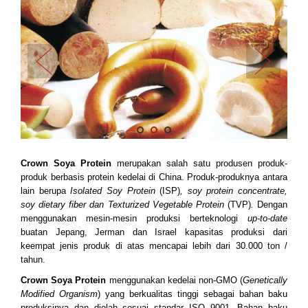
Crown Soya Protein
merupakan salah satu produsen produk-
produk berbasis protein kedelai di China. Produk-produknya antara
lain berupa
Isolated Soy Protein
(ISP)
, soy protein concentrate,
soy dietary fiber dan Texturized Vegetable Protein
(TVP)
.
Dengan
menggunakan mesin-mesin produksi berteknologi
up-to-date
buatan Jepang, Jerman dan Israel kapasitas produksi dari
keempat jenis produk di atas mencapai lebih dari 30.000 ton /
tahun.
Crown Soya Protein
menggunakan kedelai non-GMO (
Genetically
Modified Organism
) yang berkualitas tinggi sebagai bahan baku
produksinya dan diolah sesuai standar ISO 9001. Bahan baku