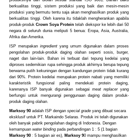
berkualitas tinggi, sistem produksi yang baik dan mesin-mesin
produksi yang bermutu tentu saja akan menghasilkan produk yang
berkualitas tinggi. Oleh karena itu tidaklah mengherankan apabila
produk-produk
Crown Soya Protein
telah diekspor ke lebih dari 50
negara di seluruh dunia meliputi 5 benua: Eropa, Asia, Australia,
Afrika dan Amerika.
ISP merupakan
ingredient
yang umum digunakan dalam proses
pengolahan produk-produk daging olahan seperti sosis, burger,
naget dan lain-lain. Bahan ini terbuat dari tepung kedelai yang
diproses sedemikian rupa sehingga produk akhirnya berupa tepung
berwarna putih kekuningan dengan kandungan protein tidak kurang
dari 90%. Protein kedelai merupakan protein nabati yang memiliki
karakteristik fungsional paling mendekati protein daging,
karenanya ISP banyak digunakan sebagai
meat replacer
yang
berfungsi untuk mengurangi penggunaan daging dalam produk-
produk daging olahan.
Marksoy 90
adalah ISP dengan
special grade
yang dibuat secara
eksklusif untuk PT. Markaindo Selaras. Produk ini telah digunakan
oleh banyak pabrik pengolahan daging di Indonesia. Dengan
kemampuan
water binding
pada perbandingan 1 : 5 (1 bagian
Marksoy 90
: 5 bagian air es),
Marksoy 9
0 mampu menghasilkan