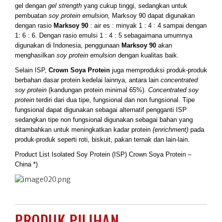
gel dengan
gel strength
yang cukup tinggi, sedangkan untuk
pembuatan
soy protein emulsion,
Marksoy 90 dapat digunakan
dengan rasio
Marksoy 90
: air es : minyak 1 : 4 : 4 sampai dengan
1: 6 : 6. Dengan rasio emulsi 1 : 4 : 5 sebagaimana umumnya
digunakan di Indonesia, penggunaan
Marksoy 90
akan
menghasilkan
soy protein emulsion
dengan kualitas baik.
Selain ISP,
Crown Soya Protein
juga memproduksi produk-produk
berbahan dasar protein kedelai lainnya, antara lain
concentrated
soy protein
(kandungan protein minimal 65%).
Concentrated soy
protein
terdiri dari dua tipe, fungsional dan non fungsional. Tipe
fungsional dapat digunakan sebagai alternatif pengganti ISP
sedangkan tipe non fungsional digunakan sebagai bahan yang
ditambahkan untuk meningkatkan kadar protein
(enrichment)
pada
produk-produk seperti roti, biskuit, pakan ternak dan lain-lain.
Product List Isolated Soy Protein (ISP) Crown Soya Protein –
China *)
PRODUK PILIHAN